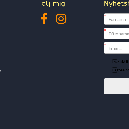
Följ mig
Nyhets
x
I would l
I agree 
te