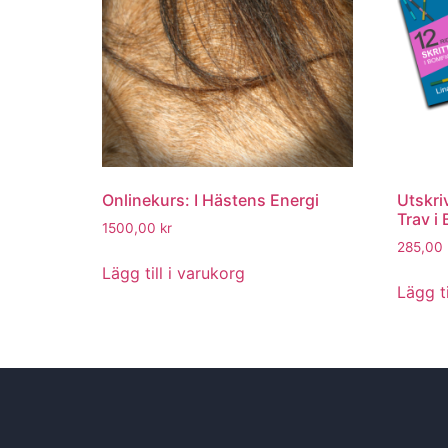
Onlinekurs: I Hästens Energi
Utskri
Trav i
1500,00
kr
285,00
Lägg till i varukorg
Lägg ti