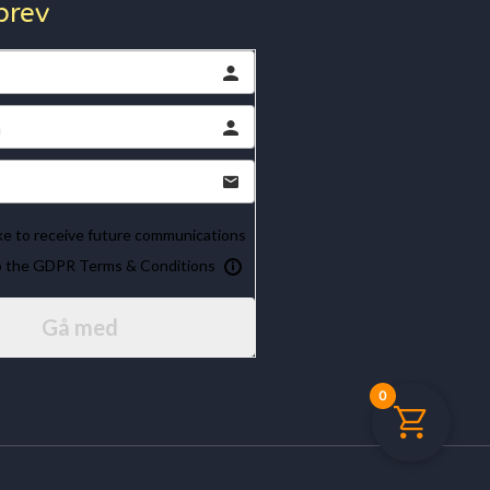
brev
ike to receive future communications
to the GDPR Terms & Conditions
Gå med
0