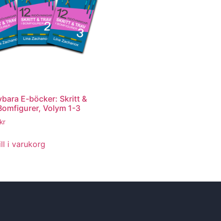
vbara E-böcker: Skritt &
 Bomfigurer, Volym 1-3
kr
ll i varukorg