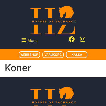
Menu
WEBBSHOP
VARUKORG
KASSA
Koner