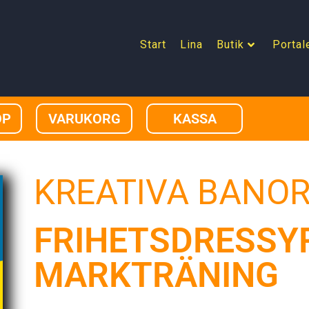
Start
Lina
Butik
Portal
OP
VARUKORG
KASSA
KREATIVA BANOR
FRIHETSDRESSY
MARKTRÄNING