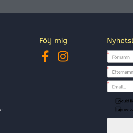
Följ mig
Nyhets
x
I would l
I agree 
te