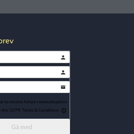
brev
ike to receive future communications
to the GDPR Terms & Conditions
Gå med