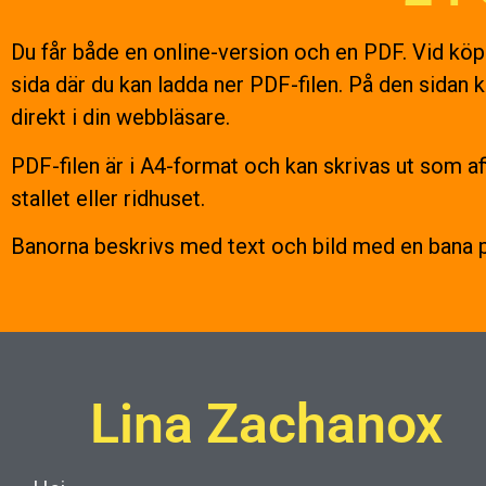
Du får både en online-version och en PDF. Vid köpet
sida där du kan ladda ner PDF-filen. På den sidan 
direkt i din webbläsare.
PDF-filen är i A4-format och kan skrivas ut som aff
stallet eller ridhuset.
Banorna beskrivs med text och bild med en bana p
Lina Zachanox