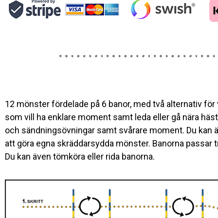
12 mönster fördelade på 6 banor, med två alternativ för v
som vill ha enklare moment samt leda eller gå nära häs
och sändningsövningar samt svårare moment. Du kan äv
att göra egna skräddarsydda mönster. Banorna passar tr
Du kan även tömköra eller rida banorna.