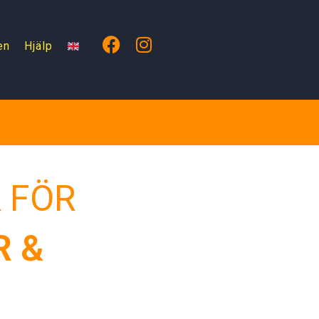
en
Hjälp
 FÖR
R &