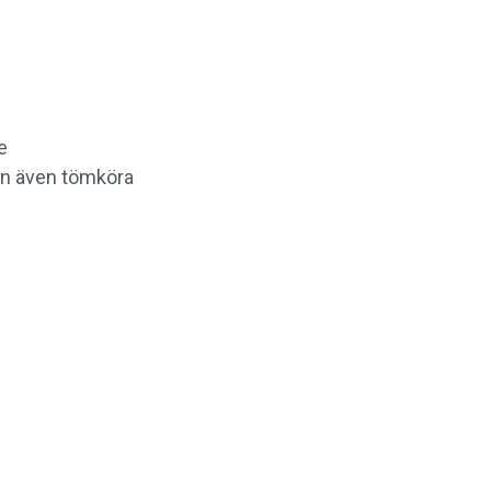
e
kan även tömköra