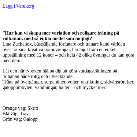
Lägg i Varukorg
”Hur kan vi skapa mer variation och roligare träning på
ridbanan, med så enkla medel som möjligt?”
Lina Zachanox, bästsäljande författare och tränare känd världen
över för sina kreativa bomövningar, har tagit fram en enkel
uppställning med 12 koner – och hela 42 olika övningar du kan göra
med dem!
Låt den här e-boken hjälpa dig att göra vardagsträningen på
ridbanan både rolig och utvecklande.
Träna på övergångar, serpentiner, volter, rakriktning, sidvärtsrörelser,
galoppombyten, vändningar, halter – och mycket mer!
Orange väg: Skritt
Blå väg: Trav
Grön väg: Galopp