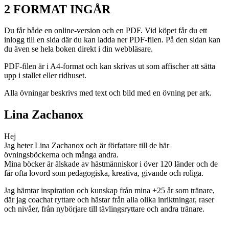
2 FORMAT INGÅR
Du får både en online-version och en PDF. Vid köpet får du ett
inlogg till en sida där du kan ladda ner PDF-filen. På den sidan kan
du även se hela boken direkt i din webbläsare.
PDF-filen är i A4-format och kan skrivas ut som affischer att sätta
upp i stallet eller ridhuset.
Alla övningar beskrivs med text och bild med en övning per ark.
Lina Zachanox
Hej
Jag heter Lina Zachanox och är författare till de här
övningsböckerna och många andra.
Mina böcker är älskade av hästmänniskor i över 120 länder och de
får ofta lovord som pedagogiska, kreativa, givande och roliga.
Jag hämtar inspiration och kunskap från mina +25 år som tränare,
där jag coachat ryttare och hästar från alla olika inriktningar, raser
och nivåer, från nybörjare till tävlingsryttare och andra tränare.