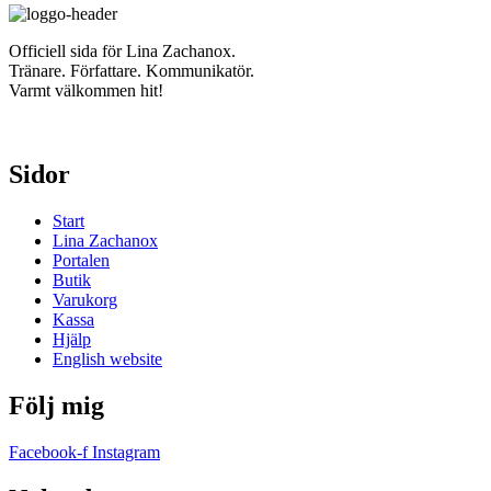
Officiell sida för Lina Zachanox.
Tränare. Författare. Kommunikatör.
Varmt välkommen hit!
Sidor
Start
Lina Zachanox
Portalen
Butik
Varukorg
Kassa
Hjälp
English website
Följ mig
Facebook-f
Instagram